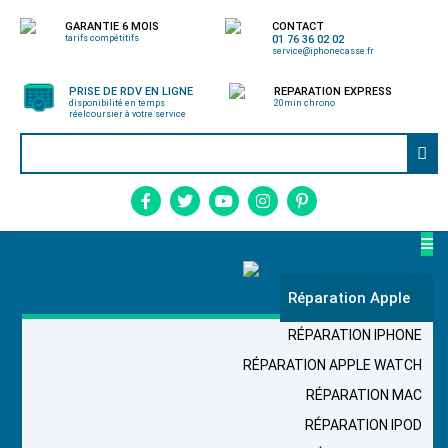
GARANTIE 6 MOIS
CONTACT
tarifs compétitifs
01 76 36 02 02
service@iphonecasse.fr
PRISE DE RDV EN LIGNE
REPARATION EXPRESS
disponibilité en temps
20min chrono
réel
coursier à votre service
Réparation Apple
RÉPARATION IPHONE
RÉPARATION APPLE WATCH
RÉPARATION MAC
RÉPARATION IPOD