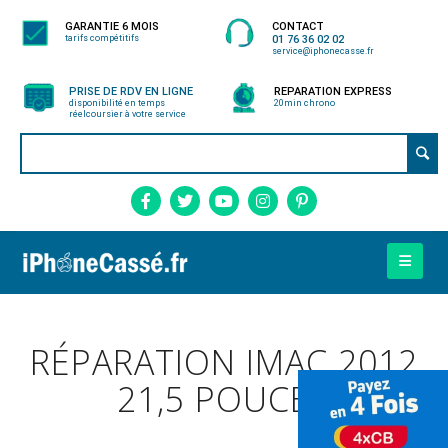
GARANTIE 6 MOIS
CONTACT
tarifs compétitifs
01 76 36 02 02
service@iphonecasse.fr
PRISE DE RDV EN LIGNE
REPARATION EXPRESS
disponibilité en temps
20min chrono
réel
coursier à votre service
RÉPARATION IMAC 2012
21,5 POUCES