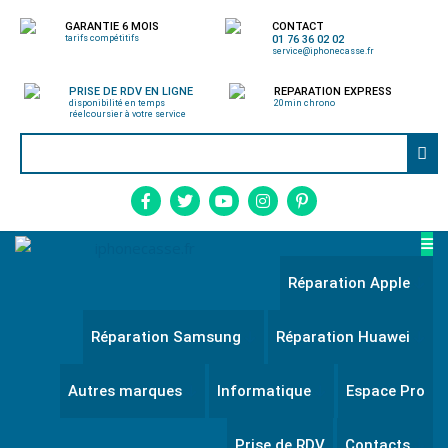
GARANTIE 6 MOIS
CONTACT
tarifs compétitifs
01 76 36 02 02
service@iphonecasse.fr
PRISE DE RDV EN LIGNE
REPARATION EXPRESS
disponibilité en temps
20min chrono
réel
coursier à votre service
Réparation Apple
Réparation Samsung
Réparation Huawei
Autres marques
Informatique
Espace Pro
Prise de RDV
Contacts