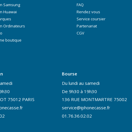
on Samsung
FAQ
on Huawai
Rendez vous
arques
Service coursier
n Ordinateurs
Partenariat
ro
CGV
ne boutique
on
Bourse
samedi
Du lundi au samedi
19h30
De 9h30 à 19h30
OT 75012 PARIS
136 RUE MONTMARTRE 75002
onecasse.fr
service@iphonecasse.fr
.02
01.76.36.02.02