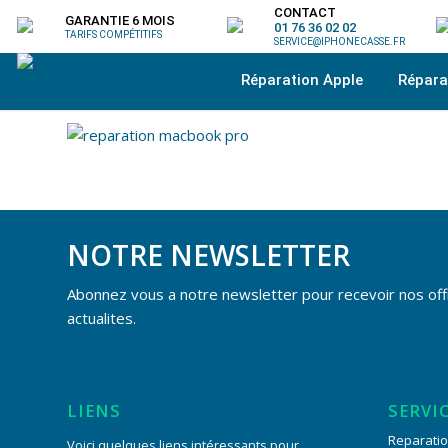
CONTACT
GARANTIE 6 MOIS
01 76 36 02 02
TARIFS COMPÉTITIFS
SERVICE@IPHONECASSE.FR
Réparation Apple
Répar
NOTRE NEWSLETTER
Abonnez vous a notre newsletter pour recevoir nos off
actualites.
LIENS
SERVI
Reparatio
Voici quelques liens intéressants pour