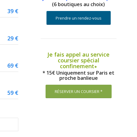
(6 boutiques au choix)
39 €
Prendre un rendez-vous
29 €
Je fais appel au service
coursier spécial
69 €
confinement∗
* 15€ Uniquement sur Paris et
proche banlieue
RÉSERVER UN COURSIER *
59 €