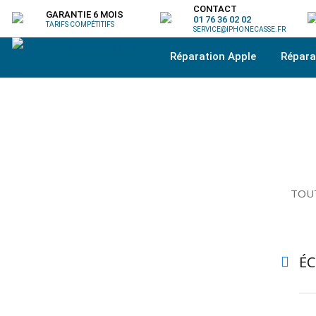
CONTACT
GARANTIE 6 MOIS
01 76 36 02 02
TARIFS COMPÉTITIFS
SERVICE@IPHONECASSE.FR
Réparation Apple
Répar
TOUT
É