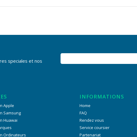
res speciales et nos
CES
INFORMATIONS
n Apple
Home
on Samsung
FAQ
on Huawai
Rendez vous
arques
Service coursier
n Ordinateurs
Partenariat