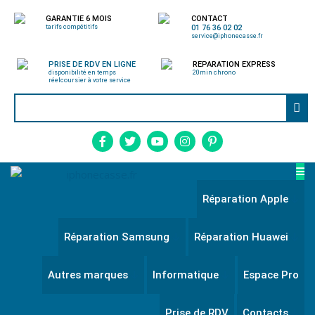
GARANTIE 6 MOIS
CONTACT
tarifs compétitifs
01 76 36 02 02
service@iphonecasse.fr
PRISE DE RDV EN LIGNE
REPARATION EXPRESS
disponibilité en temps
20min chrono
réel
coursier à votre service
Réparation Apple
Réparation Samsung
Réparation Huawei
Autres marques
Informatique
Espace Pro
Prise de RDV
Contacts