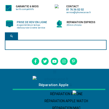
GARANTIE 6 MOIS
CONTACT
tarifs compétitifs
01 76 36 02 02
service@iphonecasse.fr
PRISE DE RDV EN LIGNE
REPARATION EXPRESS
disponibilité en temps
20min chrono
réel
coursier à votre service
Réparation Apple
RÉPARATION IPHONE
RÉPARATION APPLE WATCH
RÉPARATION MAC