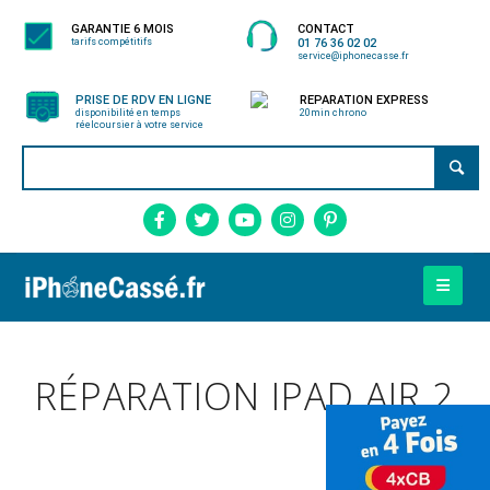
GARANTIE 6 MOIS
CONTACT
tarifs compétitifs
01 76 36 02 02
service@iphonecasse.fr
PRISE DE RDV EN LIGNE
REPARATION EXPRESS
disponibilité en temps
20min chrono
réel
coursier à votre service
RÉPARATION IPAD AIR 2