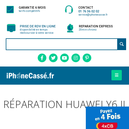
GARANTIE 6 MOIS
CONTACT
tarifs compétitifs
01 76 36 02 02
service@iphonecasse.fr
PRISE DE RDV EN LIGNE
REPARATION EXPRESS
disponibilité en temps
20min chrono
réel
coursier à votre service
RÉPARATION HUAWEI Y6 II