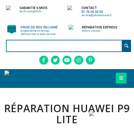
GARANTIE 6 MOIS
CONTACT
tarifs compétitifs
01 76 36 02 02
service@iphonecasse.fr
PRISE DE RDV EN LIGNE
REPARATION EXPRESS
disponibilité en temps
20min chrono
réel
coursier à votre service
RÉPARATION HUAWEI P9
LITE