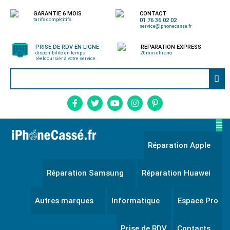
GARANTIE 6 MOIS
CONTACT
tarifs compétitifs
01 76 36 02 02
service@iphonecasse.fr
PRISE DE RDV EN LIGNE
REPARATION EXPRESS
disponibilité en temps
20min chrono
réel
coursier à votre service
Réparation Apple
Réparation Samsung
Réparation Huawei
Autres marques
Informatique
Espace Pro
Prise de RDV
Contacts