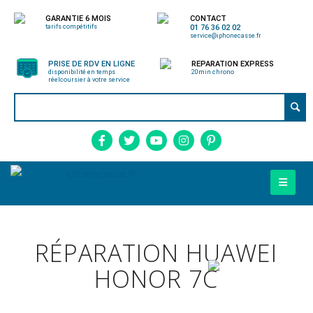
GARANTIE 6 MOIS
CONTACT
tarifs compétitifs
01 76 36 02 02
service@iphonecasse.fr
PRISE DE RDV EN LIGNE
REPARATION EXPRESS
disponibilité en temps
20min chrono
réel
coursier à votre service
RÉPARATION HUAWEI
HONOR 7C