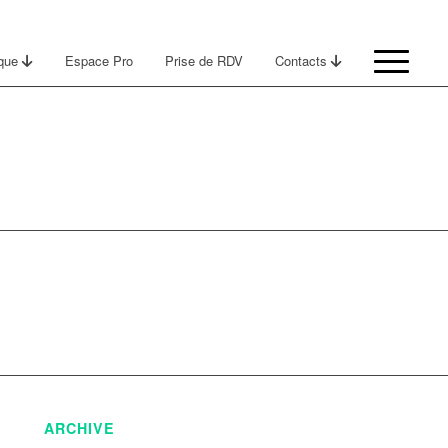
ique
Espace Pro
Prise de RDV
Contacts
ARCHIVE