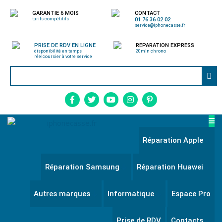
GARANTIE 6 MOIS
CONTACT
tarifs compétitifs
01 76 36 02 02
service@iphonecasse.fr
PRISE DE RDV EN LIGNE
REPARATION EXPRESS
disponibilité en temps
20min chrono
réel
coursier à votre service
Réparation Apple
Réparation Samsung
Réparation Huawei
Autres marques
Informatique
Espace Pro
Prise de RDV
Contacts