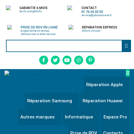
GARANTIE 6 MOIS
CONTACT
tarifs compétitifs
01 76 36 02 02
service@iphonecasse.fr
PRISE DE RDV EN LIGNE
REPARATION EXPRESS
disponibilité en temps
20min chrono
réel
coursier à votre service
Réparation Apple
Réparation Samsung
Réparation Huawei
Autres marques
Informatique
Espace Pro
Prise de RDV
Contacts