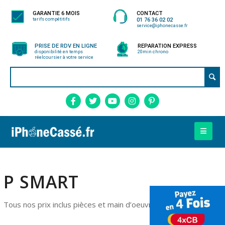
GARANTIE 6 MOIS
CONTACT
tarifs compétitifs
01 76 36 02 02
service@iphonecasse.fr
PRISE DE RDV EN LIGNE
REPARATION EXPRESS
disponibilité en temps
20min chrono
réel
coursier à votre service
P SMART
Tous nos prix inclus pièces et main d’oeuvre.