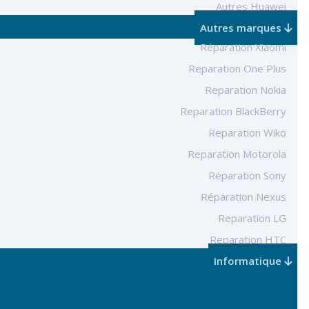
Autres Huawei
Autres marques
Réparation Xiaomi
Reparation One Plus
Reparation Nokia
Reparation BlackBerry
Reparation Wiko
Reparation Motorola
Réparation Sony
Réparation Nexus
Reparation LG
Reparation HTC
Informatique