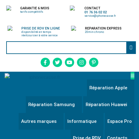
GARANTIE 6 MOIS
CONTACT
tarifs compétitifs
01 76 36 02 02
service@iphonecasse.fr
PRISE DE RDV EN LIGNE
REPARATION EXPRESS
disponibilité en temps
20min chrono
réel
coursier à votre service
Réparation Apple
Réparation Samsung
Réparation Huawei
Autres marques
Informatique
Espace Pro
Prise de RDV
Contacts