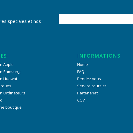
res speciales et nos
CES
INFORMATIONS
n Apple
Home
on Samsung
FAQ
on Huawai
Rendez vous
arques
Service coursier
n Ordinateurs
Partenariat
ro
CGV
ne boutique