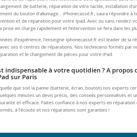
angement de batterie, réparation de vitre tactile, installation d’u
ment du bouton d’allumage… iPhonecassé.fr, saura répondre à t
ention et de réparation pour votre Ipad. Avec ou sans rendez-vo
 prise en charge rapidement et l’intervention se fera dans les plu
nnées d’expérience, l’enseigne Iphonecassé.fr est leader de la ré
 avec ses 6 centres de réparations. Nos techniciens formés par n
éparation et le changement de pièces pour votre iPad.
st indispensable à votre quotidien ? A propos d
Pad sur Paris
quelle que soit la panne (batterie, écran, bouton) nos experts cer
elques minutes un devis précis, des conseils personnalisés et u
urante et efficace. Faites confiance à nos experts en réparation d
rmés, à l’écoute et nos réparations sont garanties !