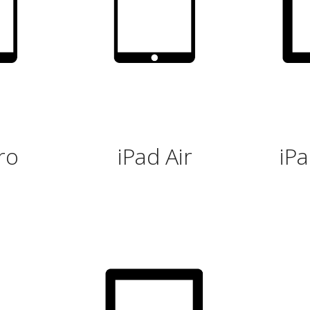
ro
iPad Air
iPa