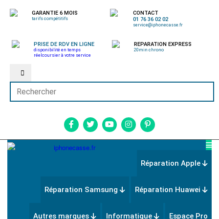
GARANTIE 6 MOIS
CONTACT
tarifs compétitifs
01 76 36 02 02
service@iphonecasse.fr
PRISE DE RDV EN LIGNE
REPARATION EXPRESS
disponibilité en temps
20min chrono
réel
coursier à votre service
Réparation Apple
Réparation Samsung
Réparation Huawei
Autres marques
Informatique
Espace Pro