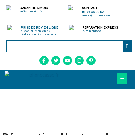
GARANTIE 6 MOIS
CONTACT
tarifs compétitifs
01 76 36 02 02
service@iphonecasse.fr
PRISE DE RDV EN LIGNE
REPARATION EXPRESS
disponibilité en temps
20min chrono
réel
coursier à votre service