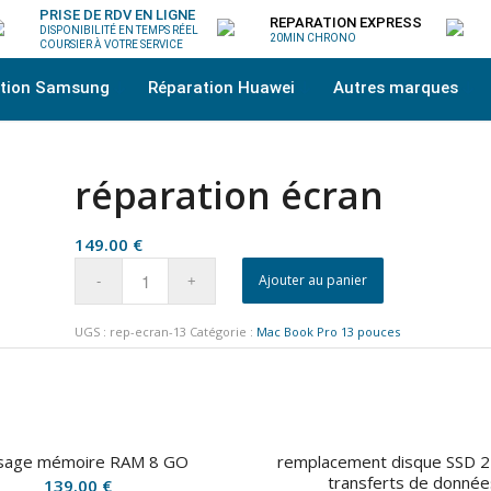
PRISE DE RDV EN LIGNE
REPARATION EXPRESS
DISPONIBILITÉ EN TEMPS RÉEL
20MIN CHRONO
COURSIER À VOTRE SERVICE
ation Samsung
Réparation Huawei
Autres marques
réparation écran
149.00
€
Ajouter au panier
UGS :
rep-ecran-13
Catégorie :
Mac Book Pro 13 pouces
sage mémoire RAM 8 GO
remplacement disque SSD 
transferts de donnée
139.00
€