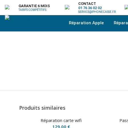
CONTACT
GARANTIE 6 MOIS
01 76 36 02 02
TARIFS COMPÉTITIFS
SERVICE@IPHONECASSE.FR
Réparation Apple
Répar
Produits similaires
Réparation carte wifi
Pas
129.00
€