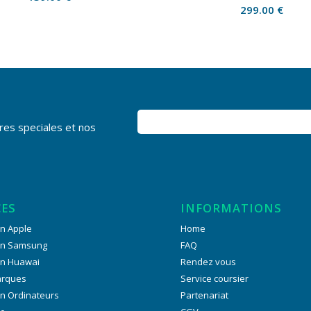
299.00
€
res speciales et nos
CES
INFORMATIONS
n Apple
Home
on Samsung
FAQ
on Huawai
Rendez vous
arques
Service coursier
n Ordinateurs
Partenariat