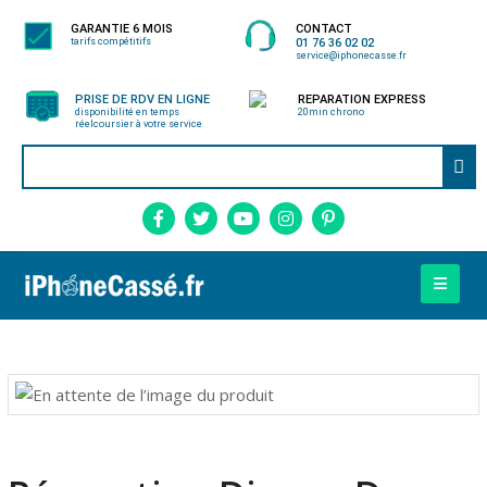
GARANTIE 6 MOIS
CONTACT
tarifs compétitifs
01 76 36 02 02
service@iphonecasse.fr
PRISE DE RDV EN LIGNE
REPARATION EXPRESS
disponibilité en temps
20min chrono
réel
coursier à votre service