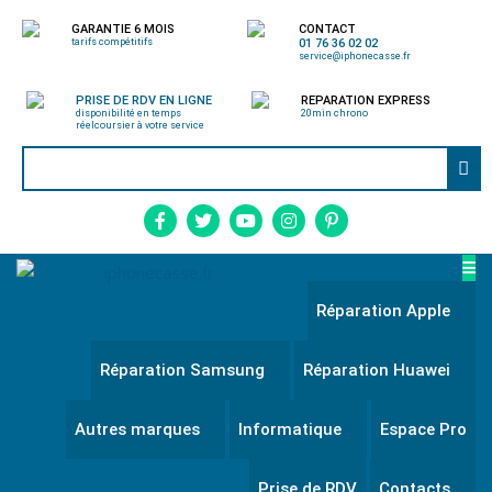
GARANTIE 6 MOIS
CONTACT
tarifs compétitifs
01 76 36 02 02
service@iphonecasse.fr
PRISE DE RDV EN LIGNE
REPARATION EXPRESS
disponibilité en temps
20min chrono
réel
coursier à votre service
Réparation Apple
Réparation Samsung
Réparation Huawei
Autres marques
Informatique
Espace Pro
Prise de RDV
Contacts