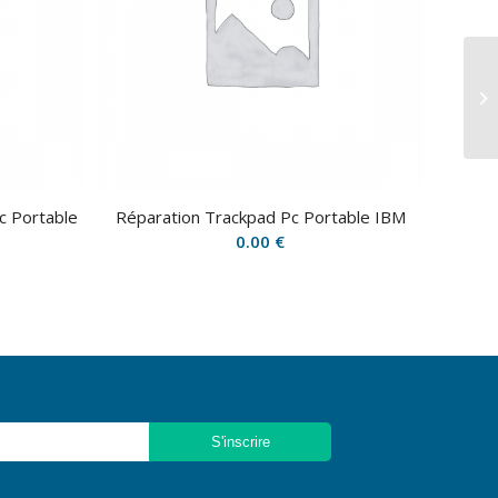
Ré
To
c Portable
Réparation Trackpad Pc Portable IBM
0.00
€