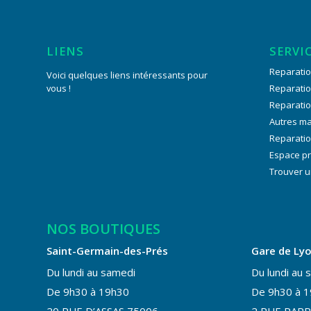
LIENS
SERVI
Reparatio
Voici quelques liens intéressants pour
vous !
Reparati
Reparati
Autres m
Reparatio
Espace p
Trouver u
NOS BOUTIQUES
Saint-Germain-des-Prés
Gare de Ly
Du lundi au samedi
Du lundi au 
De 9h30 à 19h30
De 9h30 à 
20 RUE D’ASSAS 75006
2 RUE PARR