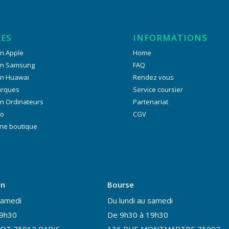
CES
INFORMATIONS
n Apple
Home
on Samsung
FAQ
on Huawai
Rendez vous
arques
Service coursier
n Ordinateurs
Partenariat
ro
CGV
ne boutique
on
Bourse
samedi
Du lundi au samedi
19h30
De 9h30 à 19h30
OT 75012 PARIS
136 RUE MONTMARTRE 75002