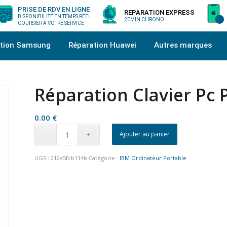
PRISE DE RDV EN LIGNE
REPARATION EXPRESS
DISPONIBILITÉ EN TEMPS RÉEL
20MIN CHRONO
COURSIER À VOTRE SERVICE
ation Samsung
Réparation Huawei
Autres marques
Réparation Clavier Pc 
0.00
€
Ajouter au panier
UGS :
212a5fcb114b
Catégorie :
IBM Ordinateur Portable