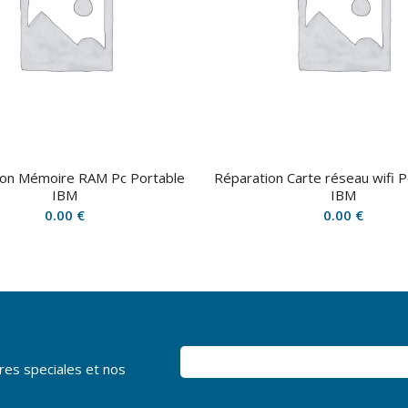
ion Mémoire RAM Pc Portable
Réparation Carte réseau wifi P
IBM
IBM
0.00
€
0.00
€
res speciales et nos