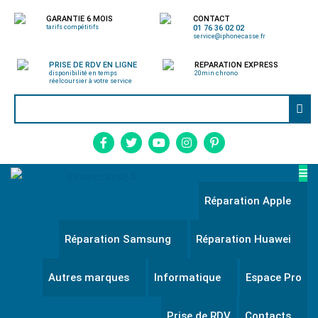
GARANTIE 6 MOIS
CONTACT
tarifs compétitifs
01 76 36 02 02
service@iphonecasse.fr
PRISE DE RDV EN LIGNE
REPARATION EXPRESS
disponibilité en temps
20min chrono
réel
coursier à votre service
Réparation Apple
Réparation Samsung
Réparation Huawei
Autres marques
Informatique
Espace Pro
Prise de RDV
Contacts