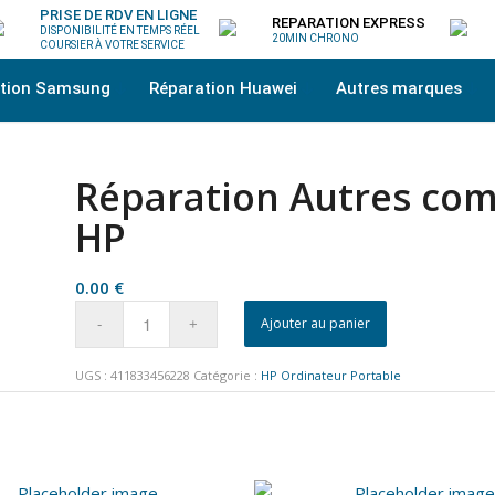
PRISE DE RDV EN LIGNE
REPARATION EXPRESS
DISPONIBILITÉ EN TEMPS RÉEL
20MIN CHRONO
COURSIER À VOTRE SERVICE
ation Samsung
Réparation Huawei
Autres marques
Réparation Autres com
HP
0.00
€
Ajouter au panier
UGS :
411833456228
Catégorie :
HP Ordinateur Portable