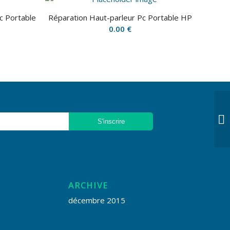
c Portable
Réparation Haut-parleur Pc Portable HP
0.00
€
Ré
Fu
ARCHIVE
décembre 2015