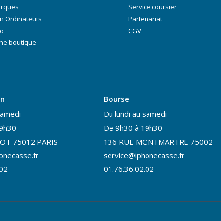
arques
Service coursier
n Ordinateurs
Partenariat
ro
CGV
ne boutique
on
Bourse
samedi
Du lundi au samedi
19h30
De 9h30 à 19h30
OT 75012 PARIS
136 RUE MONTMARTRE 75002
onecasse.fr
service@iphonecasse.fr
.02
01.76.36.02.02