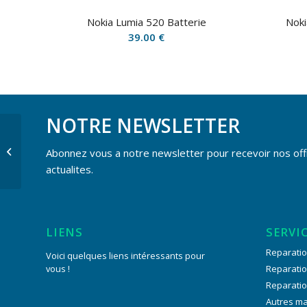
Nokia Lumia 520 Batterie
Noki
39.00
€
NOTRE NEWSLETTER
Nokia Lumia 620 Vitre
Abonnez vous a notre newsletter pour recevoir nos off
avant
actualites.
LIENS
SERVI
Reparatio
Voici quelques liens intéressants pour
vous !
Reparati
Reparati
Autres m