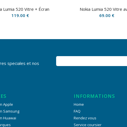
a Lumia 520 Vitre + Écran
Nokia Lumia 520 Vitre a
119.00
€
69.00
€
res speciales et nos
CES
INFORMATIONS
n Apple
Home
on Samsung
FAQ
on Huawai
Rendez vous
arques
Service coursier