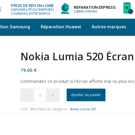
PRISE DE RDV EN LIGNE
REPARATION EXPRESS
DISPONIBILITÉ EN TEMPS RÉEL
20MIN CHRONO
COURSIER À VOTRE SERVICE
ation Samsung
Réparation Huawei
Autres marques
Nokia Lumia 520 Écran
79.00
€
Commandez ce produit si l’écran affiche mal ou plus les
Ajouter au panier
UGS :
NKLU520LCD
Catégorie :
Nokia Lumia 520