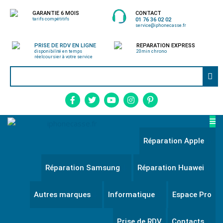
GARANTIE 6 MOIS
CONTACT
tarifs compétitifs
01 76 36 02 02
service@iphonecasse.fr
PRISE DE RDV EN LIGNE
REPARATION EXPRESS
disponibilité en temps
20min chrono
réel
coursier à votre service
Réparation Apple
Réparation Samsung
Réparation Huawei
Autres marques
Informatique
Espace Pro
Prise de RDV
Contacts