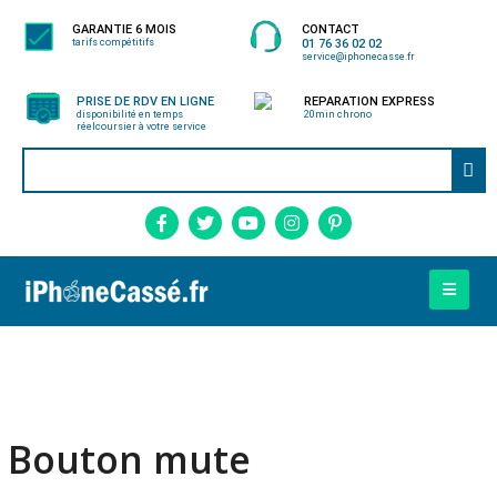
GARANTIE 6 MOIS
CONTACT
tarifs compétitifs
01 76 36 02 02
service@iphonecasse.fr
PRISE DE RDV EN LIGNE
REPARATION EXPRESS
disponibilité en temps
20min chrono
réel
coursier à votre service
Bouton mute