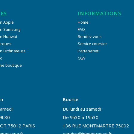
CES
INFORMATIONS
n Apple
Home
on Samsung
FAQ
on Huawai
Rendez vous
arques
Service coursier
n Ordinateurs
Partenariat
ro
CGV
ne boutique
on
Bourse
samedi
Du lundi au samedi
19h30
De 9h30 à 19h30
OT 75012 PARIS
136 RUE MONTMARTRE 75002
onecasse.fr
service@iphonecasse.fr