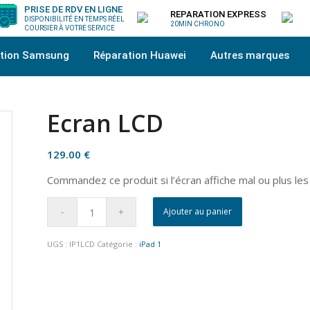
PRISE DE RDV EN LIGNE
REPARATION EXPRESS
DISPONIBILITÉ EN TEMPS RÉEL
20MIN CHRONO
COURSIER À VOTRE SERVICE
ation Samsung
Réparation Huawei
Autres marques
Ecran LCD
129.00
€
Commandez ce produit si l’écran affiche mal ou plus les
Ajouter au panier
UGS :
IP1LCD
Catégorie :
iPad 1