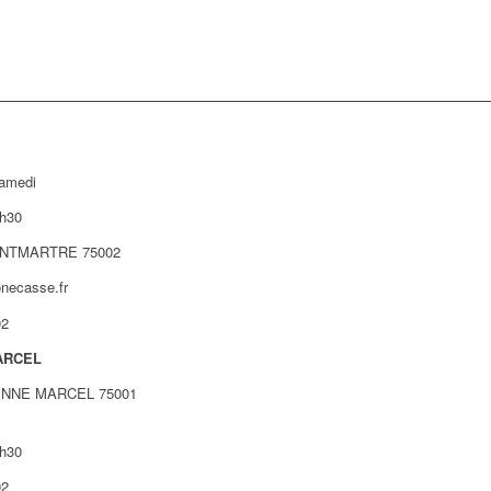
samedi
h30
NTMARTRE 75002
necasse.fr
02
ARCEL
ENNE MARCEL 75001
h30
02