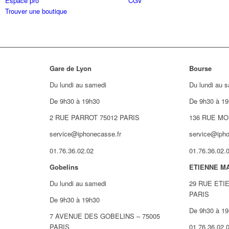
Espace pro
CGV
Trouver une boutique
Gare de Lyon
Bourse
Du lundi au samedi
Du lundi au 
De 9h30 à 19h30
De 9h30 à 19
2 RUE PARROT 75012 PARIS
136 RUE MO
service@iphonecasse.fr
service@ipho
01.76.36.02.02
01.76.36.02.
Gobelins
ETIENNE M
Du lundi au samedi
29 RUE ETI
PARIS
De 9h30 à 19h30
De 9h30 à 19
7 AVENUE DES GOBELINS – 75005
PARIS
01 76 36 02 