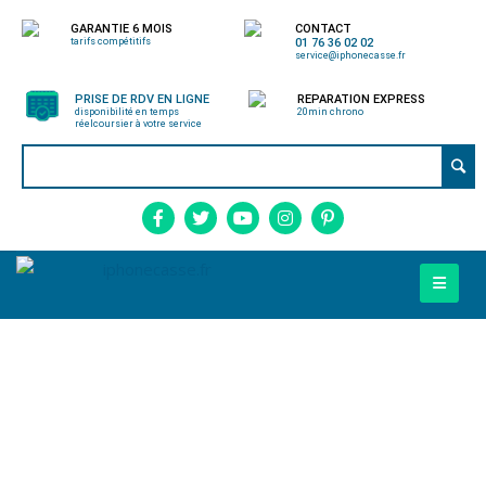
GARANTIE 6 MOIS
CONTACT
tarifs compétitifs
01 76 36 02 02
service@iphonecasse.fr
PRISE DE RDV EN LIGNE
REPARATION EXPRESS
disponibilité en temps
20min chrono
réel
coursier à votre service