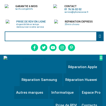
GARANTIE 6 MOIS
CONTACT
tarifs compétitifs
01 76 36 02 02
service@iphonecasse.fr
PRISE DE RDV EN LIGNE
REPARATION EXPRESS
disponibilité en temps
20min chrono
réel
coursier à votre service
Réparation Apple
Réparation Samsung
Réparation Huawei
Autres marques
Informatique
Espace Pro
Prise de RDV
Contacts