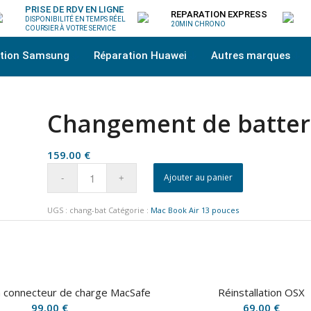
PRISE DE RDV EN LIGNE
REPARATION EXPRESS
DISPONIBILITÉ EN TEMPS RÉEL
20MIN CHRONO
COURSIER À VOTRE SERVICE
ation Samsung
Réparation Huawei
Autres marques
Changement de batter
159.00
€
Ajouter au panier
UGS :
chang-bat
Catégorie :
Mac Book Air 13 pouces
n connecteur de charge MacSafe
Réinstallation OSX
99.00
€
69.00
€