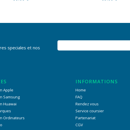
res speciales et nos
CES
INFORMATIONS
n Apple
Home
on Samsung
FAQ
on Huawai
Rendez vous
arques
Service coursier
n Ordinateurs
Partenariat
ro
CGV