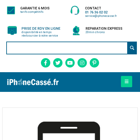
GARANTIE 6 MOIS
CONTACT
tarifs compétitifs
01 76 36 02 02
service@iphonecasse.fr
PRISE DE RDV EN LIGNE
REPARATION EXPRESS
disponibilité en temps
20min chrono
réel
coursier à votre service