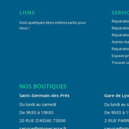
LIENS
SERVI
Reparatio
Voici quelques liens intéressants pour
vous !
Reparati
Reparati
Autres m
Reparatio
Espace p
Trouver u
NOS BOUTIQUES
Saint-Germain-des-Prés
Gare de Ly
Du lundi au samedi
Du lundi au 
De 9h30 à 19h30
De 9h30 à 
20 RUE D’ASSAS 75006
2 RUE PARR
service@iphonecasse.fr
service@iph