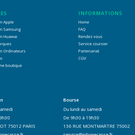
CES
INFORMATIONS
n Apple
Home
on Samsung
FAQ
on Huawai
Rendez vous
arques
Service coursier
n Ordinateurs
Partenariat
ro
CGV
ne boutique
on
Bourse
samedi
Du lundi au samedi
19h30
De 9h30 à 19h30
OT 75012 PARIS
136 RUE MONTMARTRE 75002
onecasse.fr
service@iphonecasse.fr