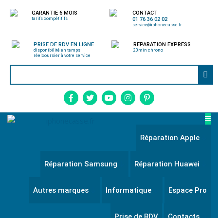
GARANTIE 6 MOIS
CONTACT
tarifs compétitifs
01 76 36 02 02
service@iphonecasse.fr
PRISE DE RDV EN LIGNE
REPARATION EXPRESS
disponibilité en temps
20min chrono
réel
coursier à votre service
Réparation Apple
Réparation Samsung
Réparation Huawei
Autres marques
Informatique
Espace Pro
Prise de RDV
Contacts