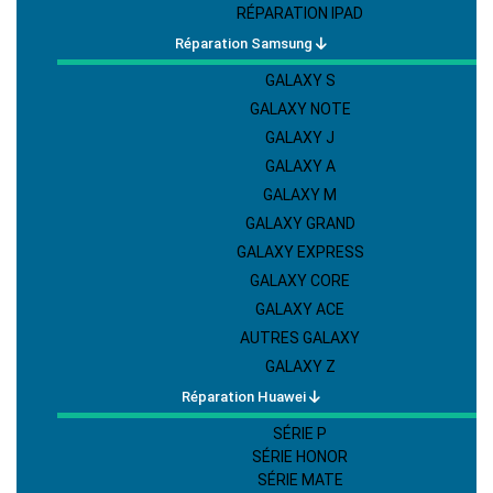
RÉPARATION IPAD
Réparation Samsung
GALAXY S
GALAXY NOTE
GALAXY J
GALAXY A
GALAXY M
GALAXY GRAND
GALAXY EXPRESS
GALAXY CORE
GALAXY ACE
AUTRES GALAXY
GALAXY Z
Réparation Huawei
SÉRIE P
SÉRIE HONOR
SÉRIE MATE