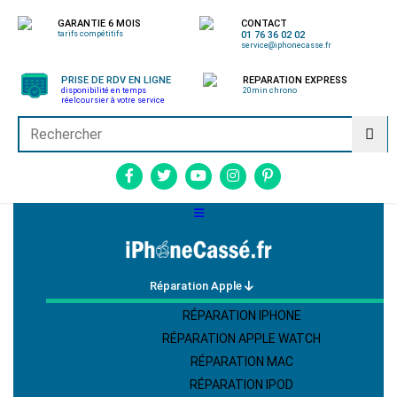
GARANTIE 6 MOIS
CONTACT
tarifs compétitifs
01 76 36 02 02
service@iphonecasse.fr
PRISE DE RDV EN LIGNE
REPARATION EXPRESS
disponibilité en temps
20min chrono
réel
coursier à votre service
Réparation Apple
RÉPARATION IPHONE
RÉPARATION APPLE WATCH
RÉPARATION MAC
RÉPARATION IPOD