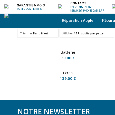
CONTACT
GARANTIE 6 MOIS
01 76 36 02 02
TARIFS COMPÉTITIFS
SERVICE@IPHONECASSE.FR
Réparation Apple
Répar
Trier par
Par défaut
Afficher
15 Produits par page
Batterie
39.00
€
Ecran
139.00
€
NOTRE NEWSLETTER