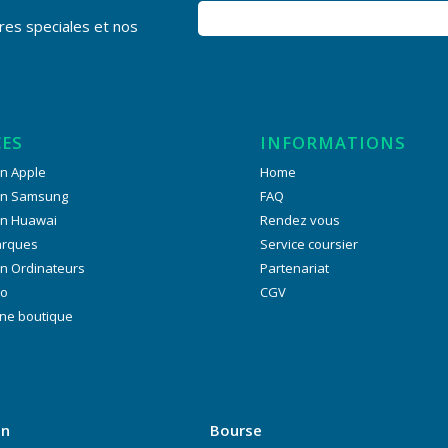
res speciales et nos
CES
INFORMATIONS
n Apple
Home
on Samsung
FAQ
on Huawai
Rendez vous
arques
Service coursier
n Ordinateurs
Partenariat
ro
CGV
ne boutique
on
Bourse