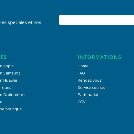
res speciales et nos
CES
INFORMATIONS
n Apple
Home
on Samsung
FAQ
on Huawai
Rendez vous
arques
Service coursier
n Ordinateurs
Partenariat
ro
CGV
ne boutique