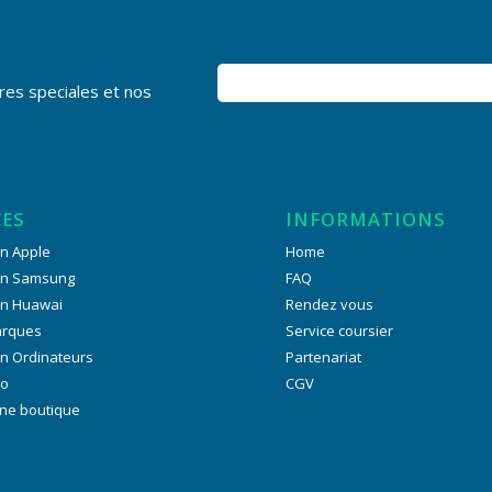
res speciales et nos
CES
INFORMATIONS
n Apple
Home
on Samsung
FAQ
on Huawai
Rendez vous
arques
Service coursier
n Ordinateurs
Partenariat
ro
CGV
ne boutique