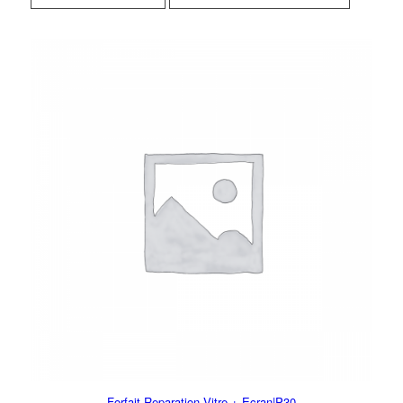
Forfait Reparation Vitre + Ecran|P30