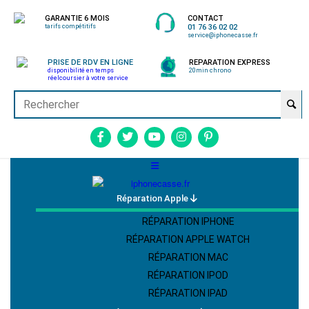
GARANTIE 6 MOIS
CONTACT
tarifs compétitifs
01 76 36 02 02
service@iphonecasse.fr
PRISE DE RDV EN LIGNE
REPARATION EXPRESS
disponibilité en temps
20min chrono
réel
coursier à votre service
Réparation Apple
RÉPARATION IPHONE
RÉPARATION APPLE WATCH
RÉPARATION MAC
RÉPARATION IPOD
RÉPARATION IPAD