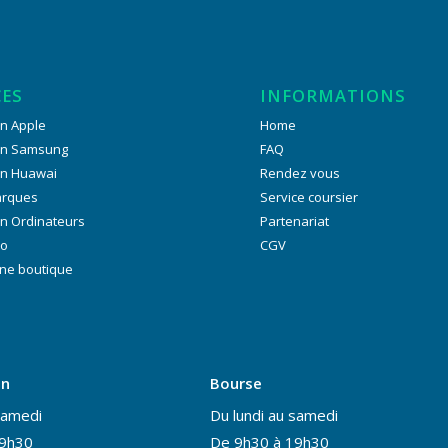
CES
INFORMATIONS
n Apple
Home
on Samsung
FAQ
on Huawai
Rendez vous
arques
Service coursier
n Ordinateurs
Partenariat
ro
CGV
ne boutique
on
Bourse
samedi
Du lundi au samedi
19h30
De 9h30 à 19h30