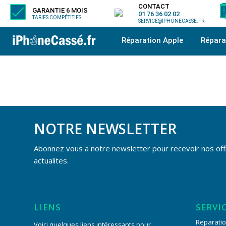
CONTACT
GARANTIE 6 MOIS
01 76 36 02 02
TARIFS COMPÉTITIFS
SERVICE@IPHONECASSE.FR
Réparation Apple
Répar
NOTRE NEWSLETTER
Abonnez vous a notre newsletter pour recevoir nos off
actualites.
LIENS
SERVI
Reparatio
Voici quelques liens intéressants pour