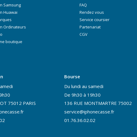
on Samsung
FAQ
on Huawai
Rendez vous
arques
Service coursier
n Ordinateurs
Partenariat
ro
CGV
ne boutique
on
Bourse
samedi
Du lundi au samedi
19h30
De 9h30 à 19h30
OT 75012 PARIS
136 RUE MONTMARTRE 75002
onecasse.fr
service@iphonecasse.fr
.02
01.76.36.02.02