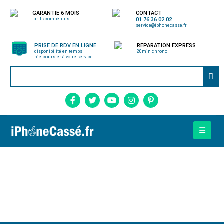
GARANTIE 6 MOIS
CONTACT
tarifs compétitifs
01 76 36 02 02
service@iphonecasse.fr
PRISE DE RDV EN LIGNE
REPARATION EXPRESS
disponibilité en temps
20min chrono
réel
coursier à votre service